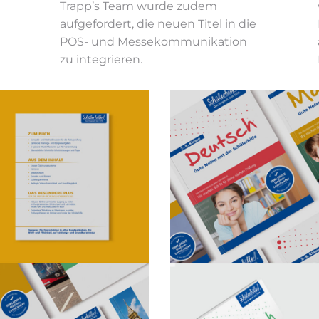
Trapp’s Team wurde zudem
aufgefordert, die neuen Titel in die
POS- und Messekommunikation
zu integrieren.