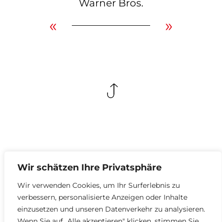
Warner Bros.
«
»
Wir schätzen Ihre Privatsphäre
Networking,
Wir verwenden Cookies, um Ihr Surferlebnis zu
verbessern, personalisierte Anzeigen oder Inhalte
Projektanfragen
einzusetzen und unseren Datenverkehr zu analysieren.
Wenn Sie auf „Alle akzeptieren" klicken, stimmen Sie