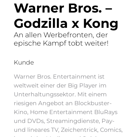
Warner Bros. –
Godzilla x Kong
An allen Werbefronten, der
epische Kampf tobt weiter!
Kunde
Warner Bros. Entertainment ist
weltweit einer der Big Player im
Unterhaltungssektor. Mit einem
riesigen Angebot an Blockbuster-
Kino, Home Entertainment BluRays
und DVDs, Streamingdienste, Pay-
und lineares TV, Zeichentrick, Comics,